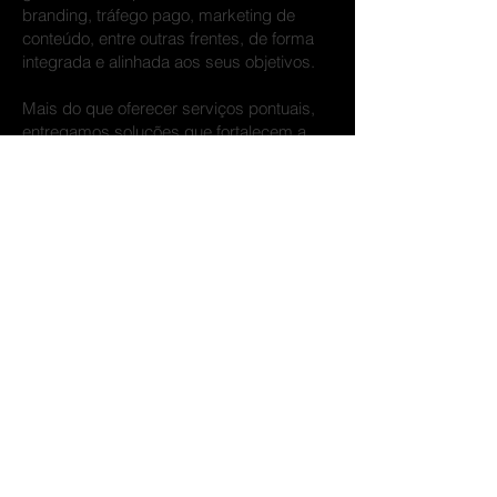
branding, tráfego pago, marketing de
conteúdo, entre outras frentes, de forma
integrada e alinhada aos seus objetivos.
Mais do que oferecer serviços pontuais,
entregamos soluções que fortalecem a
identidade da sua empresa, aumentam a
relevância no mercado e impulsionam as
vendas. Aqui, marketing não é gasto — é
investimento com retorno estratégico.
© 2025 por Jotapê Publicidade
Todos os direitos reservados.