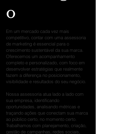
o
Em um mercado cada vez mais
competitivo, contar com uma assessoria
de marketing é essencial para o
crescimento sustentável da sua marca.
Oferecemos um acompanhamento
completo e personalizado, com foco em
desenvolver estratégias que realmente
fazem a diferença no posicionamento,
visibilidade e resultados do seu negócio.
Nossa assessoria atua lado a lado com
sua empresa, identificando
oportunidades, analisando métricas e
traçando ações que conectam sua marca
ao público certo, no momento certo.
Trabalhamos com planejamento, criação,
gestão de campanhas, redes sociais,